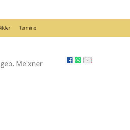
ilder
Termine
t
geb. Meixner