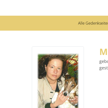
Alle Gedenkseite
M
geb
ges