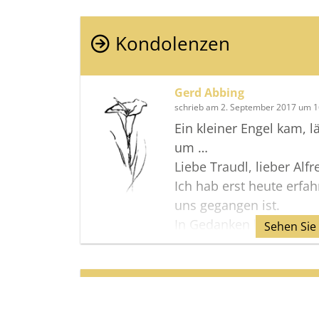
Kondolenzen
Gerd Abbing
schrieb am 2. September 2017 um 1
Ein kleiner Engel kam, l
um …
Liebe Traudl, lieber Alfr
Ich hab erst heute erfa
uns gegangen ist.
In Gedanken bin ich bei
Sehen Sie
Ich wünsche euch viel K
Zeit.
Euer Gerd Abbing
Termine