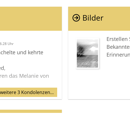
Bilder
Erstellen
6.28 Uhr
Bekannte
ächelte und kehrte
Erinneru
ed,
hren das Melanie von
 Euch.
 weitere 3 Kondolenzen…
raft in dieser schweren