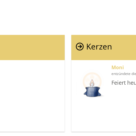
Kerzen
Moni
entzündete di
Feiert he