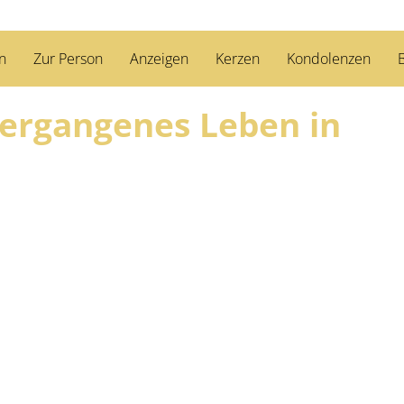
n
Zur Person
Anzeigen
Kerzen
Kondolenzen
B
vergangenes Leben in