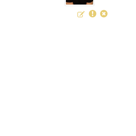
Bestattungshaus Sauerb
Brenkener Str. 13
33142
Büren
Tel.
0 29 51 - 98 240