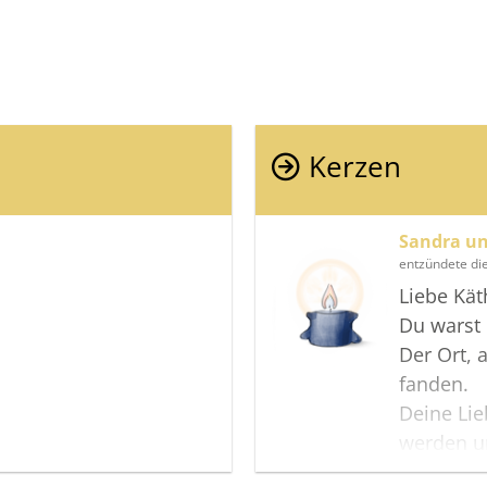
Kerzen
Sandra un
entzündete di
Liebe Kät
Du warst 
Der Ort,
fanden.
Deine Li
werden un