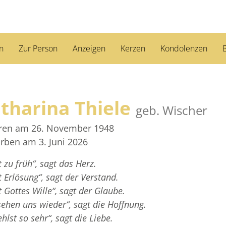
n
Zur Person
Anzeigen
Kerzen
Kondolenzen
B
tharina Thiele
geb. Wischer
ren am 26. November 1948
rben am 3. Juni 2026
t zu früh“, sagt das Herz.
st Erlösung“, sagt der Verstand.
st Gottes Wille“, sagt der Glaube.
sehen uns wieder“, sagt die Hoffnung.
hlst so sehr“, sagt die Liebe.