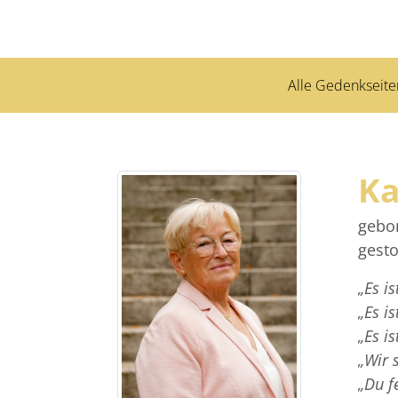
Alle Gedenkseite
Ka
gebo
gesto
„Es is
„Es i
„Es i
„Wir 
„Du fe