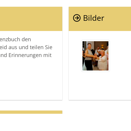
Was bleib
Erinneru
Bilder
die in un
Ruhe in F
lenzbuch den
eid aus und teilen Sie
und Erinnerungen mit