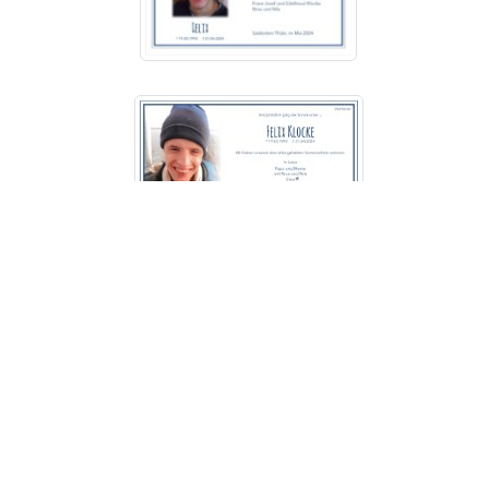
Bestattungshaus Sauerbier
GmbH
Brenkener Str. 13