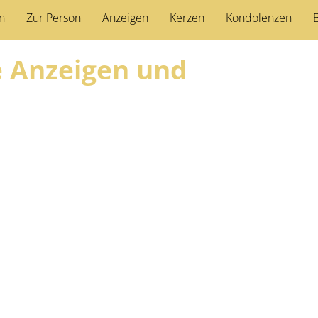
n
Zur Person
Anzeigen
Kerzen
Kondolenzen
B
ie Anzeigen und