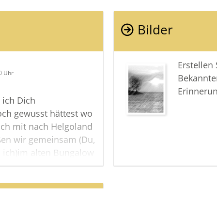
Bilder
Erstellen
0 Uhr
Bekannte
Erinneru
e ich Dich
ch gewusst hättest wo
ich mit nach Helgoland
en wir gemeinsam (Du,
d ich)im alten Bungalow
elt und
kör getrunken. Du und
s Gefühl gegeben,