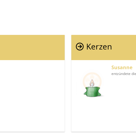
Kerzen
Susanne
entzündete di