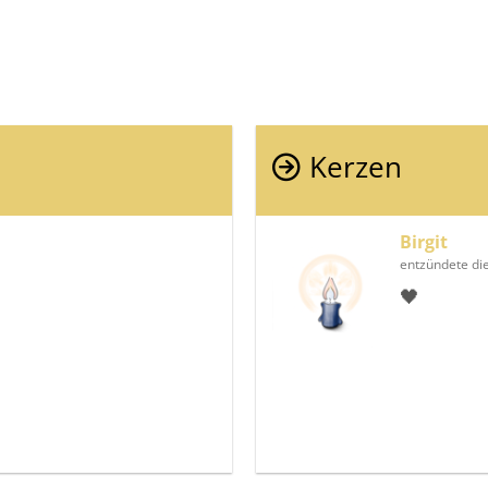
Kerzen
Birgit
entzündete di
🖤