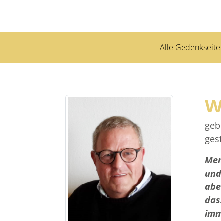
Alle Gedenkseite
W
geb
ges
Men
und
aber
dass
imm