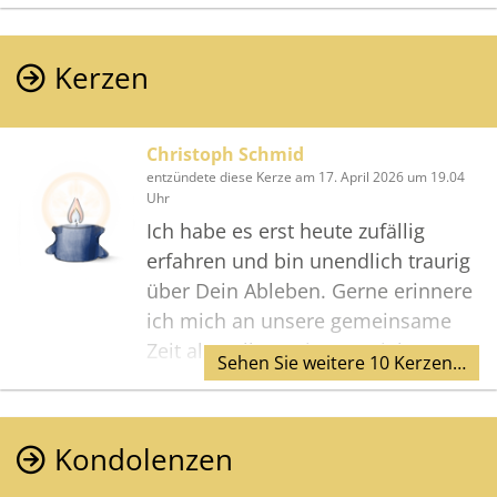
Kerzen
Christoph Schmid
entzündete diese Kerze am 17. April 2026 um 19.04
Uhr
Ich habe es erst heute zufällig
erfahren und bin unendlich traurig
über Dein Ableben. Gerne erinnere
ich mich an unsere gemeinsame
Zeit als Kollegen im Vertrieb, vor
Sehen Sie weitere 10 Kerzen…
allem an unsere Vertriebstreffen,
wo wir immer viel Spass hatten.
Lieber Norbert, wo immer Du auch
Kondolenzen
jetzt bist, ich werde Dich immer in