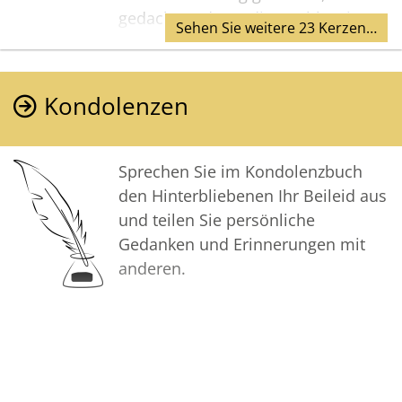
gedacht und von dir erzählt. Die
Sehen Sie weitere 23 Kerzen…
schöne Zeit mit dir werden wir nie
vergessen und wir sprechen oft von
dir, nicht nur an deinem
Kondolenzen
Geburtstag.
Deine Familie
Sprechen Sie im Kondolenzbuch
den Hinterbliebenen Ihr Beileid aus
und teilen Sie persönliche
Gedanken und Erinnerungen mit
anderen.