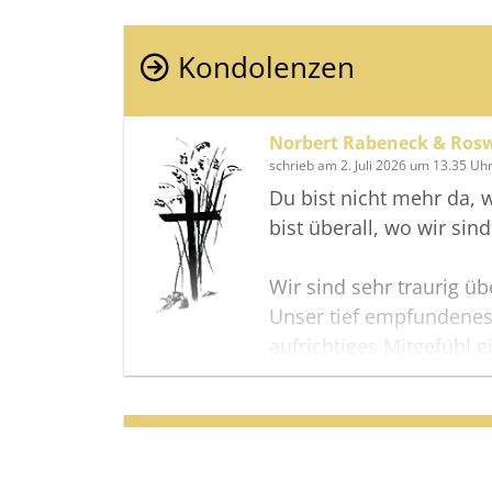
Kondolenzen
Norbert Rabeneck & Ros
schrieb am 2. Juli 2026 um 13.35 Uh
Du bist nicht mehr da, 
bist überall, wo wir sind
Wir sind sehr traurig ü
Unser tief empfundenes
aufrichtiges Mitgefühl g
und alle die ihn gern ha
Lieber Klaus "Ruhe in F
Termine