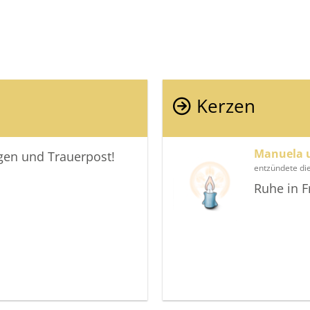
Kerzen
Manuela u
igen und Trauerpost!
entzündete di
Ruhe in F