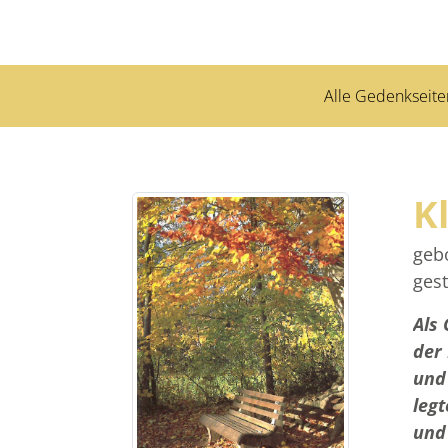
Alle Gedenkseite
K
geb
ges
Als 
der 
und
leg
und