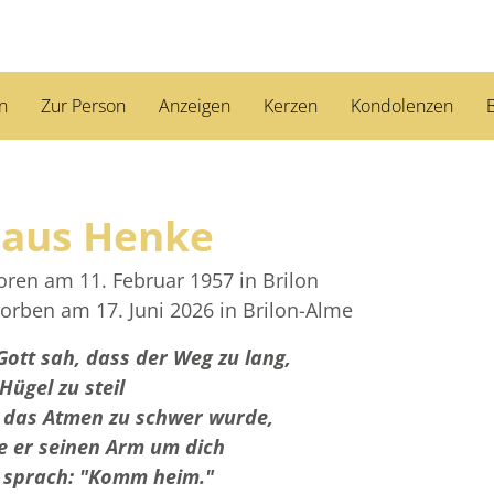
n
Zur Person
Anzeigen
Kerzen
Kondolenzen
B
laus Henke
oren am 11. Februar 1957
in Brilon
torben am 17. Juni 2026
in Brilon-Alme
Gott sah, dass der Weg zu lang,
Hügel zu steil
 das Atmen zu schwer wurde,
te er seinen Arm um dich
 sprach: "Komm heim."