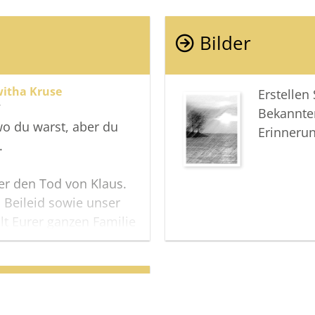
Bilder
witha Kruse
Erstellen
r
Bekannte
wo du warst, aber du
Erinneru
.
ber den Tod von Klaus.
 Beileid sowie unser
ilt Eurer ganzen Familie
tten.
rieden"