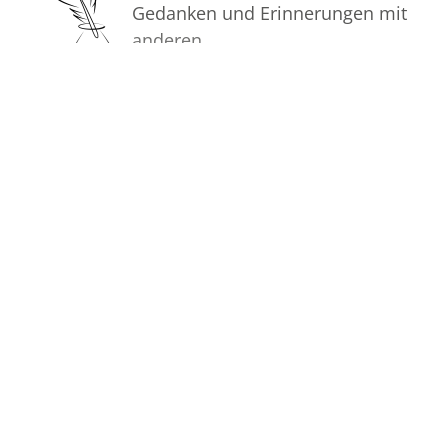
Gedanken und Erinnerungen mit
anderen.
Bilder
Erstellen Sie mit Familie, Freunden
und Bekannten ein gemeinsames
Erinnerungsalbum mit Fotos des
Verstorbenen.