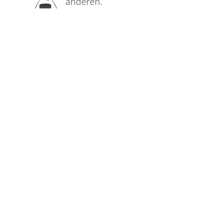
anderen.
Bilder
Sehen Sie weitere 4 Bilder...