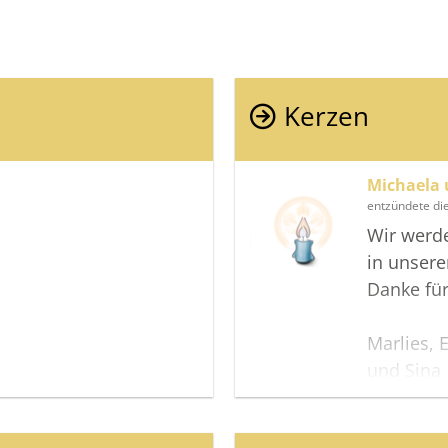
Kerzen
Michaela 
entzündete di
Wir werde
in unsere
Danke für
Marlies, 
und Sina