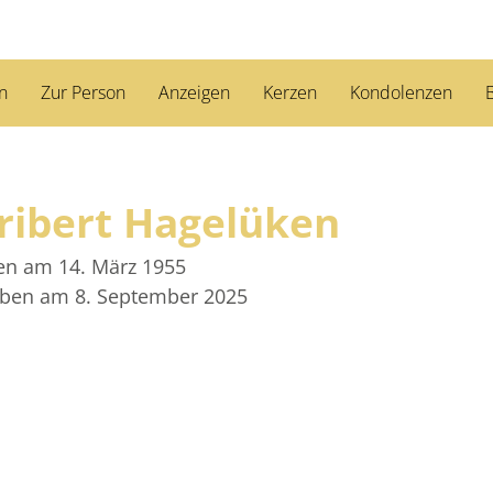
n
Zur Person
Anzeigen
Kerzen
Kondolenzen
B
ribert Hagelüken
en am 14. März 1955
rben am 8. September 2025