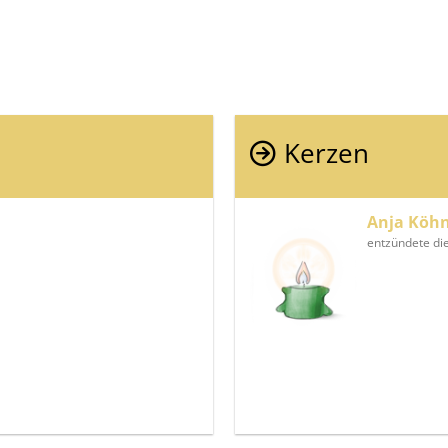
Kerzen
Anja Köh
entzündete di