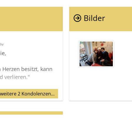
Bilder
Uhr
ie,
 Herzen besitzt, kann
 verlieren."
 weitere 2 Kondolenzen…
inem Herzen immer ein
splätzchen haben.