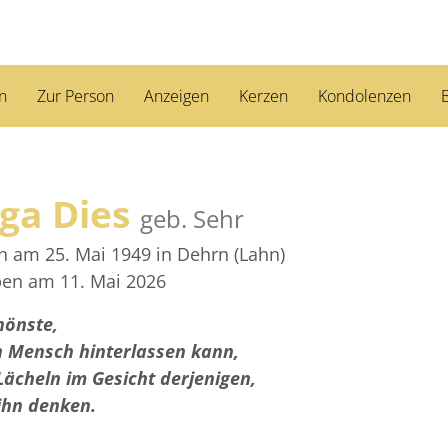
n
Zur Person
Anzeigen
Kerzen
Kondolenzen
B
ga Dies
geb. Sehr
n am 25. Mai 1949
in Dehrn (Lahn)
ben am 11. Mai 2026
hönste,
n Mensch hinterlassen kann,
 Lächeln im Gesicht derjenigen,
ihn denken.