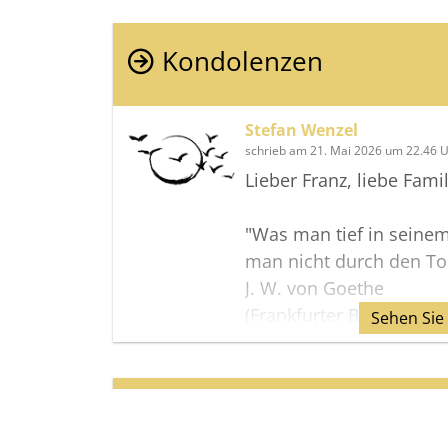
Kondolenzen
Stefan Wenzel
schrieb am 21. Mai 2026 um 22.46 
Lieber Franz, liebe Famil
"Was man tief in seinem
man nicht durch den Tod
J. W. von Goethe
(Frankfurter Bub)
Sehen Sie
Helga wird auch in me
besonderes Erinnerung
Termine