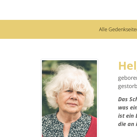
Alle Gedenkseite
Hel
gebore
gestor
Das Sc
was ei
ist ein
die an 