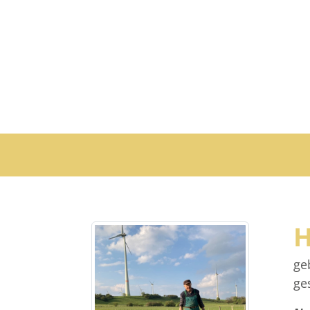
H
ge
ge