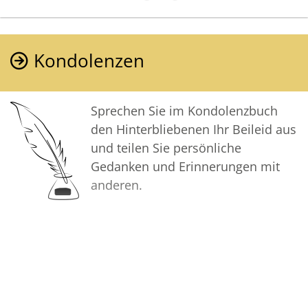
positiven Erinnerungen
zurückzublicken. Diese Gedenkseite
möge Ihnen dabei helfen, Ihre
Kondolenzen
Trauer zu teilen und das Andenken
gemeinsam wachzuhalten.
Sprechen Sie im Kondolenzbuch
Ihr Bestattungshaus Sauerbier
den Hinterbliebenen Ihr Beileid aus
und teilen Sie persönliche
Gedanken und Erinnerungen mit
anderen.
Bilder