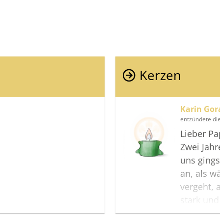
Kerzen
Karin Gor
entzündete di
Lieber P
Zwei Jah
uns gings
an, als w
vergeht, a
stark und
mehr hier