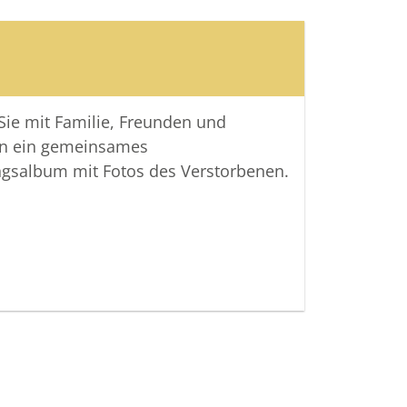
rzen hast du deinen festen Platz -
r.
❤️
 Sie mit Familie, Freunden und
n ein gemeinsames
ngsalbum mit Fotos des Verstorbenen.