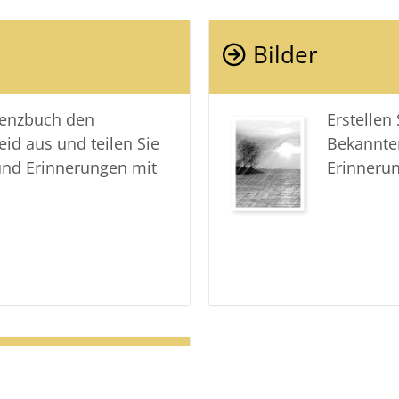
meinem He
für imme
Bilder
In Liebe 
lenzbuch den
Erstellen
eid aus und teilen Sie
Bekannte
und Erinnerungen mit
Erinneru