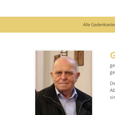
Alle Gedenkseite
ge
ge
De
Ab
si