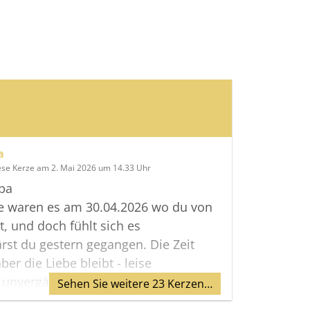
a
ese Kerze am 2. Mai 2026 um 14.33 Uhr
apa
re waren es am 30.04.2026 wo du von
t, und doch fühlt sich es
ärst du gestern gegangen. Die Zeit
ber die Liebe bleibt - leise
 unvergänglich.Auch wenn du nicht
Sehen Sie weitere 23 Kerzen…
 bist, begleitest du mich jeden Tag.In