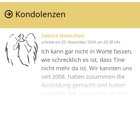
Kondolenzen
Sabine Heimchen
schrieb am 25. November 2024 um 20.38 Uhr
Ich kann gar nicht in Worte fassen,
wie schrecklich es ist, dass Tine
nicht mehr da ist. Wir kannten uns
seit 2008, haben zusammen die
Ausbildung gemacht und hatten
eine tolle Zeit zusammen. In den
letzten Jahren hatten wir immer
wieder Kontakt, ein kurzes „Hallo,
wie geht's dir?“ und „Lass uns mal
Bilder
wieder einen Kaffee trinken“ war
das Letzte, was ich von ihr gehört