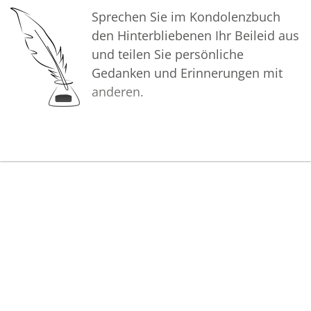
Sprechen Sie im Kondolenzbuch
Ihr Bestattungshaus Sauerbier
den Hinterbliebenen Ihr Beileid aus
und teilen Sie persönliche
Gedanken und Erinnerungen mit
anderen.
Bilder
Erstellen Sie mit Familie, Freunden
und Bekannten ein gemeinsames
Erinnerungsalbum mit Fotos des