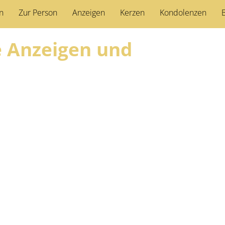
n
Zur Person
Anzeigen
Kerzen
Kondolenzen
B
ie Anzeigen und