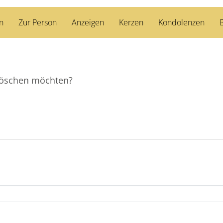
n
Zur Person
Anzeigen
Kerzen
Kondolenzen
B
e löschen möchten?