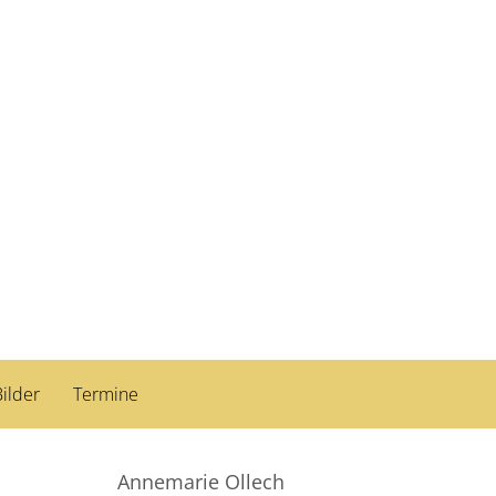
ilder
Termine
Annemarie Ollech